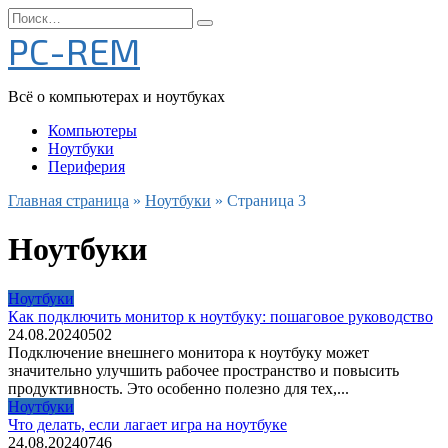
Перейти
Search
к
for:
PC-REM
содержанию
Всё о компьютерах и ноутбуках
Компьютеры
Ноутбуки
Периферия
Главная страница
»
Ноутбуки
»
Страница 3
Ноутбуки
Ноутбуки
Как подключить монитор к ноутбуку: пошаговое руководство
24.08.2024
0
502
Подключение внешнего монитора к ноутбуку может
значительно улучшить рабочее пространство и повысить
продуктивность. Это особенно полезно для тех,...
Ноутбуки
Что делать, если лагает игра на ноутбуке
24.08.2024
0
746