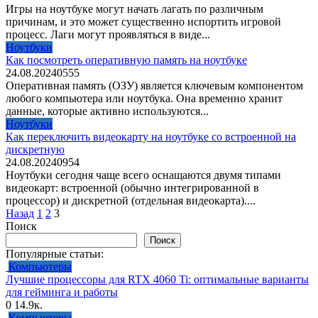
Игры на ноутбуке могут начать лагать по различным
причинам, и это может существенно испортить игровой
процесс. Лаги могут проявляться в виде...
Ноутбуки
Как посмотреть оперативную память на ноутбуке
24.08.2024
0
555
Оперативная память (ОЗУ) является ключевым компонентом
любого компьютера или ноутбука. Она временно хранит
данные, которые активно используются...
Ноутбуки
Как переключить видеокарту на ноутбуке со встроенной на
дискретную
24.08.2024
0
954
Ноутбуки сегодня чаще всего оснащаются двумя типами
видеокарт: встроенной (обычно интегрированной в
процессор) и дискретной (отдельная видеокарта)....
Пагинация
Назад
1
2
3
записей
Поиск
Поиск
Популярные статьи:
Компьютеры
Лучшие процессоры для RTX 4060 Ti: оптимальные варианты
для гейминга и работы
0
14.9к.
Компьютеры